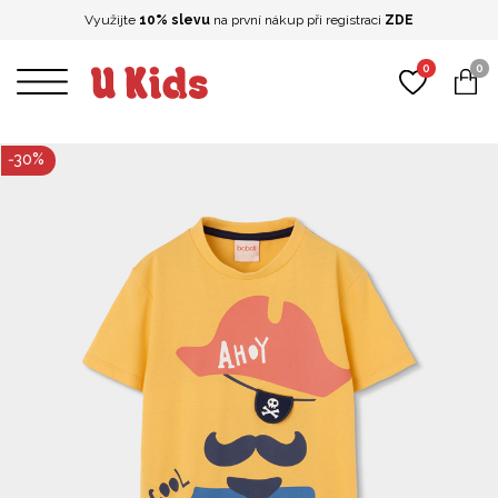
Využijte
10% slevu
na první nákup při registraci
ZDE
0
0
-
30
%