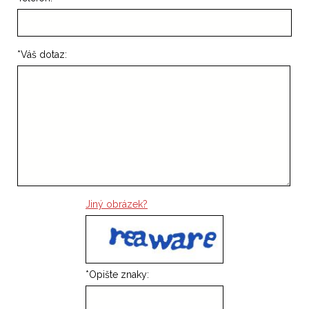
*
Váš dotaz:
Jiný obrázek?
*
Opište znaky: