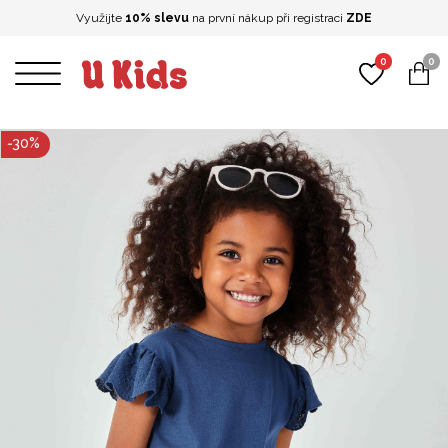
Využijte
10% slevu
na první nákup při registraci
ZDE
0
0
-
30
%