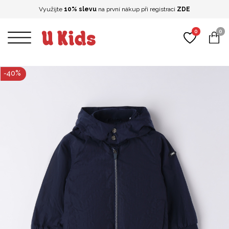
Využijte
10% slevu
na první nákup při registraci
ZDE
0
0
-
40
%