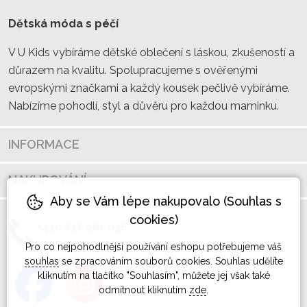
Dětská móda s péčí
V U Kids vybíráme dětské oblečení s láskou, zkušeností a
důrazem na kvalitu. Spolupracujeme s ověřenými
evropskými značkami a každý kousek pečlivě vybíráme.
Nabízíme pohodlí, styl a důvěru pro každou maminku.
INFORMACE
NAKUPOVÁNÍ
Aby se Vám lépe nakupovalo (Souhlas s
cookies)
+420 727 961 036
Pro co nejpohodlnější používání eshopu potřebujeme váš
souhlas
se zpracováním souborů cookies. Souhlas udělíte
kliknutím na tlačítko "Souhlasím", můžete jej však také
odmítnout kliknutím
zde
.