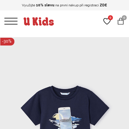
Využijte
10% slevu
na první nákup při registraci
ZDE
0
0
-
30
%