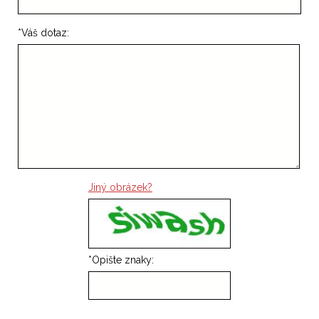
*
Váš dotaz:
Jiný obrázek?
*
Opište znaky: