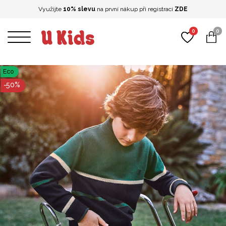
Využijte
10% slevu
na první nákup při registraci
ZDE
0
0
Eco
-
50
%