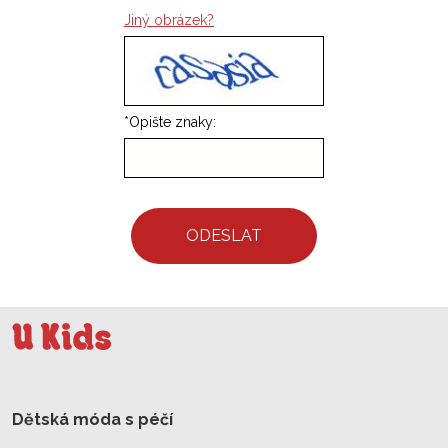
Jiný obrázek?
*
Opište znaky:
ODESLAT
Dětská móda s péčí