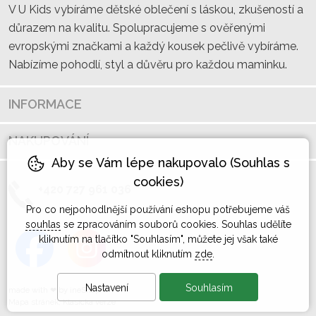
V U Kids vybíráme dětské oblečení s láskou, zkušeností a
důrazem na kvalitu. Spolupracujeme s ověřenými
evropskými značkami a každý kousek pečlivě vybíráme.
Nabízíme pohodlí, styl a důvěru pro každou maminku.
INFORMACE
NAKUPOVÁNÍ
Aby se Vám lépe nakupovalo (Souhlas s
cookies)
+420 727 961 036
Pro co nejpohodlnější používání eshopu potřebujeme váš
souhlas
se zpracováním souborů cookies. Souhlas udělíte
kliknutím na tlačítko "Souhlasím", můžete jej však také
odmítnout kliknutím
zde
.
Nastavení
Souhlasím
made with
❤
by
ineShop
Mapa stránek
,
Klasická verze