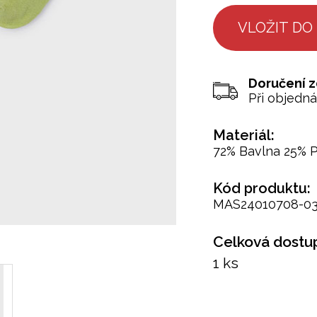
Doručení 
Při objedn
Materiál:
72% Bavlna 25% P
Kód produktu:
MAS24010708-0
Celková dostup
1 ks