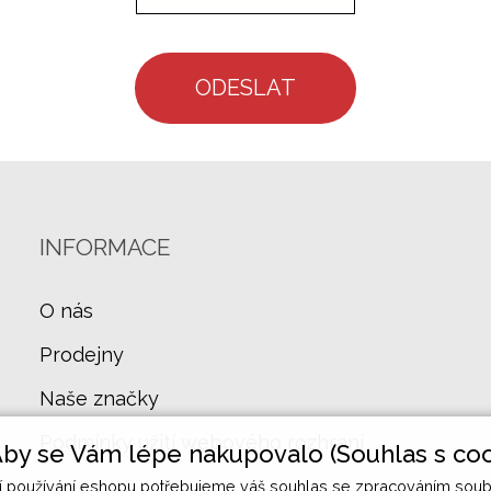
ODESLAT
INFORMACE
O nás
Prodejny
Naše značky
Podmínky užití webového rozhraní
by se Vám lépe nakupovalo (Souhlas s coo
ší používání eshopu potřebujeme váš
souhlas
se zpracováním soub