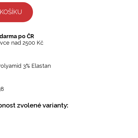
zdarma po ČR
ávce nad 2500 Kč
olyamid 3% Elastan
38
nost zvolené varianty: