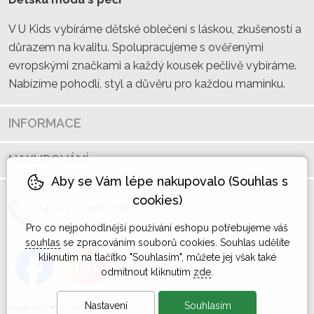
V U Kids vybíráme dětské oblečení s láskou, zkušeností a
důrazem na kvalitu. Spolupracujeme s ověřenými
evropskými značkami a každý kousek pečlivě vybíráme.
Nabízíme pohodlí, styl a důvěru pro každou maminku.
INFORMACE
NAKUPOVÁNÍ
Aby se Vám lépe nakupovalo (Souhlas s
cookies)
+420 727 961 036
Pro co nejpohodlnější používání eshopu potřebujeme váš
souhlas
se zpracováním souborů cookies. Souhlas udělíte
kliknutím na tlačítko "Souhlasím", můžete jej však také
odmítnout kliknutím
zde
.
Nastavení
Souhlasím
made with
❤
by
ineShop