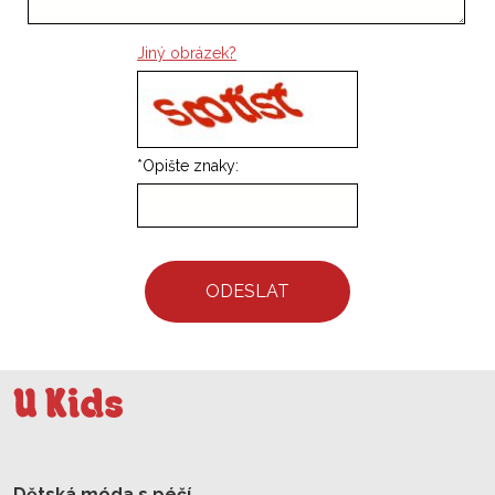
Jiný obrázek?
*
Opište znaky:
ODESLAT
Dětská móda s péčí