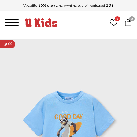
Využijte
10% slevu
na první nákup při registraci
ZDE
0
0
-
30
%