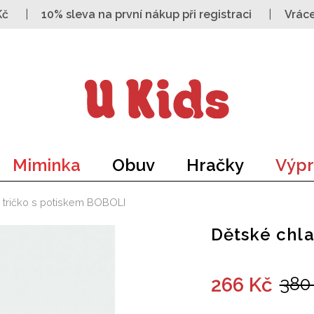
Kč
10% sleva na první nákup při registraci
Vrác
Miminka
Obuv
Hračky
Výpr
 tričko s potiskem BOBOLI
Dětské chl
266 Kč
380