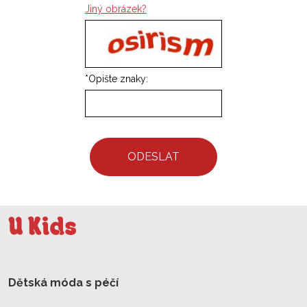
Jiný obrázek?
*
Opište znaky:
ODESLAT
Dětská móda s péčí